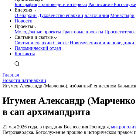
Биография
Проповеди и интервью
Расписание Богослуж
Епархия
О епархии
Духовенство епархии
Благочиния
Монастыри
Новости
Проекты
Молодёжные проекты
Грантовые проекты
Просветительс
Святыни и святые
Святыни епархии
Святые
Новомученики и исповедники 
Паломнический отдел
Контакты
Главная
Новости патриархии
Игумен Александр (Марченко), избранный епископом Барышски
Игумен Александр (Марченко
в сан архимандрита
21 мая 2026 года, в праздник Вознесения Господня,
митрополит
Петрозаводска. Богослужение прошло в историческом правом п