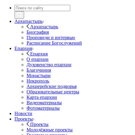
Архипастырь
Архипастырь
Биография
Проповеди и интервью
Расписание Богослужений
Епархия
Епархия
О епархии
Духовенство епархии
Благочиния
Монастыри
Некрополь
Архиерейские подворья
Образовательные центры
Карта епархии
Видеоматериалы
Фотоматериалы
Новости
Проекты
Проекты
Молодёжные проекты