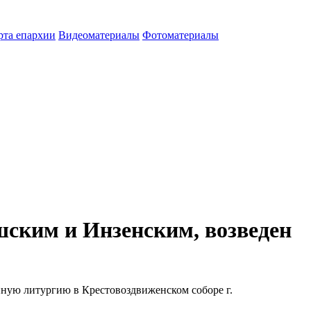
рта епархии
Видеоматериалы
Фотоматериалы
ским и Инзенским, возведен
ную литургию в Крестовоздвиженском соборе г.