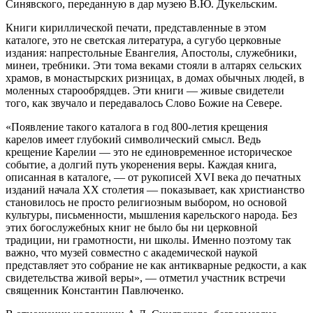
Синявского, переданную в дар музею В.Ю. Дукельским.
Книги кириллической печати, представленные в этом
каталоге, это не светская литература, а сугубо церковные
издания: напрестольные Евангелия, Апостолы, служебники,
минеи, требники. Эти тома веками стояли в алтарях сельских
храмов, в монастырских ризницах, в домах обычных людей, в
моленных старообрядцев. Эти книги — живые свидетели
того, как звучало и передавалось Слово Божие на Севере.
«Появление такого каталога в год 800-летия крещения
карелов имеет глубокий символический смысл. Ведь
крещение Карелии — это не единовременное историческое
событие, а долгий путь укоренения веры. Каждая книга,
описанная в каталоге, — от рукописей XVI века до печатных
изданий начала ХХ столетия — показывает, как христианство
становилось не просто религиозным выбором, но основой
культуры, письменности, мышления карельского народа. Без
этих богослужебных книг не было бы ни церковной
традиции, ни грамотности, ни школы. Именно поэтому так
важно, что музей совместно с академической наукой
представляет это собрание не как антикварные редкости, а как
свидетельства живой веры», — отметил участник встречи
священник Константин Павлюченко.