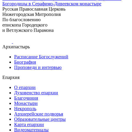
Богородицы в Серафимо-Дивеевском монастыре
Русская Православная Церковь
Нижегородская Митрополия
По благословению
епископа Городецкого
и Ветлужского Парамона
Архипастырь
Расписание Богослужений
Биография
Проповеди и интервью
Епархия
О епархии
Духовенство епархии
Благочиния
Монастыри
Некрополь
Архиерейские подворья
Образовательные центры
Карта епархии
Видеоматериалы