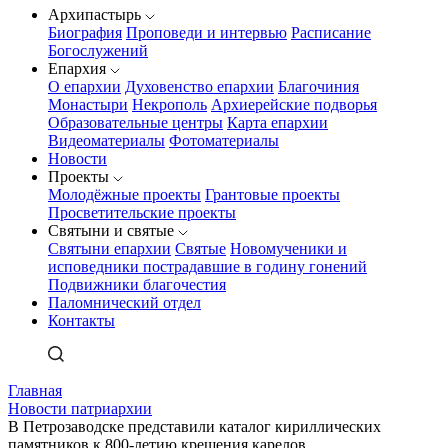
Архипастырь
Биография
Проповеди и интервью
Расписание
Богослужений
Епархия
О епархии
Духовенство епархии
Благочиния
Монастыри
Некрополь
Архиерейские подворья
Образовательные центры
Карта епархии
Видеоматериалы
Фотоматериалы
Новости
Проекты
Молодёжные проекты
Грантовые проекты
Просветительские проекты
Святыни и святые
Святыни епархии
Святые
Новомученики и
исповедники пострадавшие в годину гонений
Подвижники благочестия
Паломнический отдел
Контакты
Главная
Новости патриархии
В Петрозаводске представили каталог кириллических
памятников к 800-летию крещения карелов