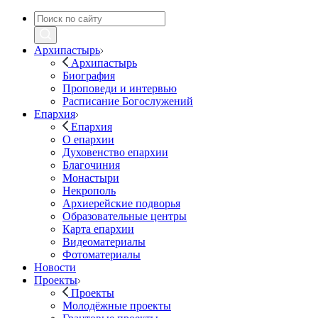
Архипастырь
Архипастырь
Биография
Проповеди и интервью
Расписание Богослужений
Епархия
Епархия
О епархии
Духовенство епархии
Благочиния
Монастыри
Некрополь
Архиерейские подворья
Образовательные центры
Карта епархии
Видеоматериалы
Фотоматериалы
Новости
Проекты
Проекты
Молодёжные проекты