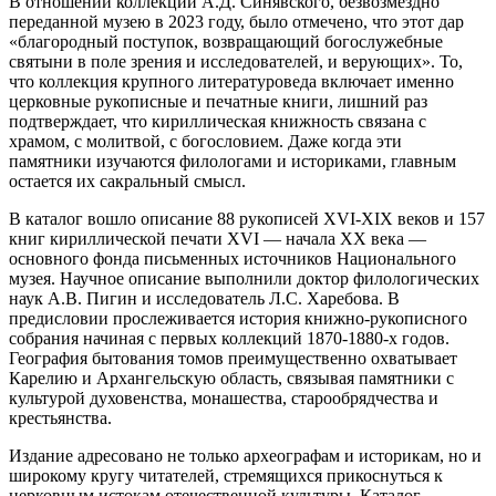
В отношении коллекции А.Д. Синявского, безвозмездно
переданной музею в 2023 году, было отмечено, что этот дар
«благородный поступок, возвращающий богослужебные
святыни в поле зрения и исследователей, и верующих». То,
что коллекция крупного литературоведа включает именно
церковные рукописные и печатные книги, лишний раз
подтверждает, что кириллическая книжность связана с
храмом, с молитвой, с богословием. Даже когда эти
памятники изучаются филологами и историками, главным
остается их сакральный смысл.
В каталог вошло описание 88 рукописей XVI-XIX веков и 157
книг кириллической печати XVI — начала ХХ века —
основного фонда письменных источников Национального
музея. Научное описание выполнили доктор филологических
наук А.В. Пигин и исследователь Л.С. Харебова. В
предисловии прослеживается история книжно-рукописного
собрания начиная с первых коллекций 1870-1880-х годов.
География бытования томов преимущественно охватывает
Карелию и Архангельскую область, связывая памятники с
культурой духовенства, монашества, старообрядчества и
крестьянства.
Издание адресовано не только археографам и историкам, но и
широкому кругу читателей, стремящихся прикоснуться к
церковным истокам отечественной культуры. Каталог