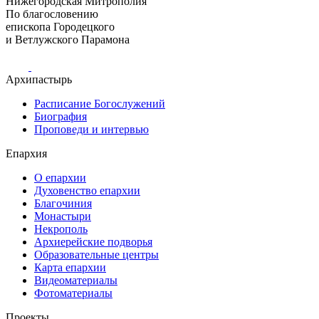
Нижегородская Митрополия
По благословению
епископа Городецкого
и Ветлужского Парамона
Архипастырь
Расписание Богослужений
Биография
Проповеди и интервью
Епархия
О епархии
Духовенство епархии
Благочиния
Монастыри
Некрополь
Архиерейские подворья
Образовательные центры
Карта епархии
Видеоматериалы
Фотоматериалы
Проекты