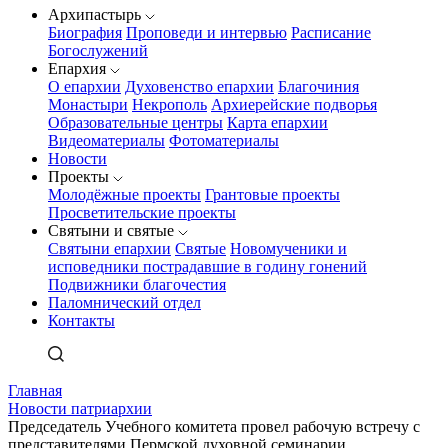
Архипастырь
Биография
Проповеди и интервью
Расписание
Богослужений
Епархия
О епархии
Духовенство епархии
Благочиния
Монастыри
Некрополь
Архиерейские подворья
Образовательные центры
Карта епархии
Видеоматериалы
Фотоматериалы
Новости
Проекты
Молодёжные проекты
Грантовые проекты
Просветительские проекты
Святыни и святые
Святыни епархии
Святые
Новомученики и
исповедники пострадавшие в годину гонений
Подвижники благочестия
Паломнический отдел
Контакты
Главная
Новости патриархии
Председатель Учебного комитета провел рабочую встречу с
представителями Пермской духовной семинарии