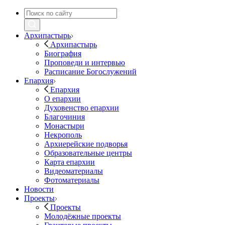
Архипастырь
Архипастырь
Биография
Проповеди и интервью
Расписание Богослужений
Епархия
Епархия
О епархии
Духовенство епархии
Благочиния
Монастыри
Некрополь
Архиерейские подворья
Образовательные центры
Карта епархии
Видеоматериалы
Фотоматериалы
Новости
Проекты
Проекты
Молодёжные проекты