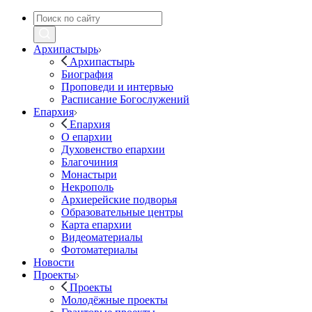
Архипастырь
Архипастырь
Биография
Проповеди и интервью
Расписание Богослужений
Епархия
Епархия
О епархии
Духовенство епархии
Благочиния
Монастыри
Некрополь
Архиерейские подворья
Образовательные центры
Карта епархии
Видеоматериалы
Фотоматериалы
Новости
Проекты
Проекты
Молодёжные проекты