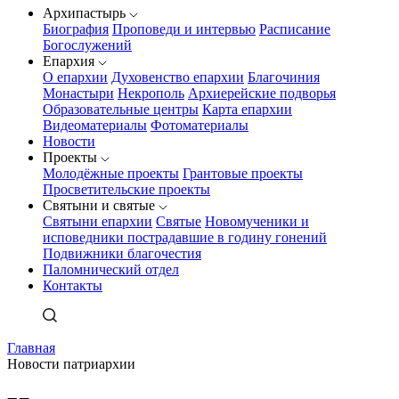
Архипастырь
Биография
Проповеди и интервью
Расписание
Богослужений
Епархия
О епархии
Духовенство епархии
Благочиния
Монастыри
Некрополь
Архиерейские подворья
Образовательные центры
Карта епархии
Видеоматериалы
Фотоматериалы
Новости
Проекты
Молодёжные проекты
Грантовые проекты
Просветительские проекты
Святыни и святые
Святыни епархии
Святые
Новомученики и
исповедники пострадавшие в годину гонений
Подвижники благочестия
Паломнический отдел
Контакты
Главная
Новости патриархии