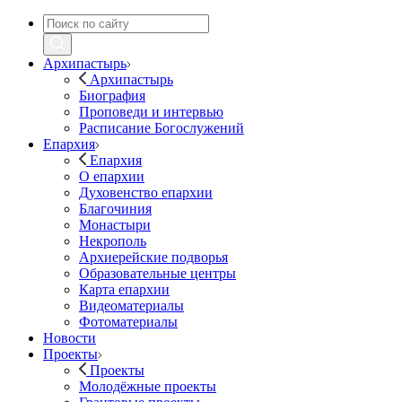
Архипастырь
Архипастырь
Биография
Проповеди и интервью
Расписание Богослужений
Епархия
Епархия
О епархии
Духовенство епархии
Благочиния
Монастыри
Некрополь
Архиерейские подворья
Образовательные центры
Карта епархии
Видеоматериалы
Фотоматериалы
Новости
Проекты
Проекты
Молодёжные проекты