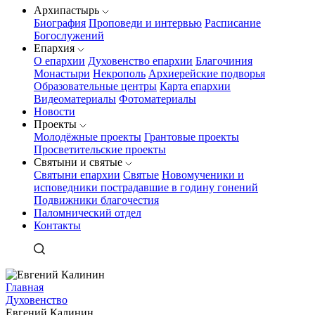
Архипастырь
Биография
Проповеди и интервью
Расписание
Богослужений
Епархия
О епархии
Духовенство епархии
Благочиния
Монастыри
Некрополь
Архиерейские подворья
Образовательные центры
Карта епархии
Видеоматериалы
Фотоматериалы
Новости
Проекты
Молодёжные проекты
Грантовые проекты
Просветительские проекты
Святыни и святые
Святыни епархии
Святые
Новомученики и
исповедники пострадавшие в годину гонений
Подвижники благочестия
Паломнический отдел
Контакты
Главная
Духовенство
Евгений Калинин