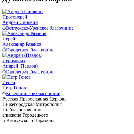
Протоиерей
Андрей Синявин
Ветлужско-Уренское благочиние
Иерей
Александр Рязанов
Городецкое благочиние
Иеромонах
Андрей (Павлов)
Городецкое благочиние
Иерей
Петр Гонов
Ковернинское благочиние
Русская Православная Церковь
Нижегородская Митрополия
По благословению
епископа Городецкого
и Ветлужского Парамона