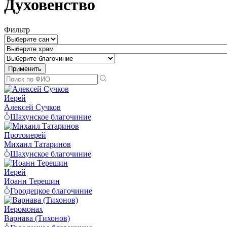
Духовенство
Фильтр
Иерей
Алексей Сучков
Шахунское благочиние
Протоиерей
Михаил Татаринов
Шахунское благочиние
Иерей
Иоанн Терешин
Городецкое благочиние
Иеромонах
Варнава (Тихонов)