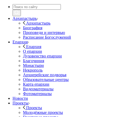
Архипастырь
Архипастырь
Биография
Проповеди и интервью
Расписание Богослужений
Епархия
Епархия
О епархии
Духовенство епархии
Благочиния
Монастыри
Некрополь
Архиерейские подворья
Образовательные центры
Карта епархии
Видеоматериалы
Фотоматериалы
Новости
Проекты
Проекты
Молодёжные проекты