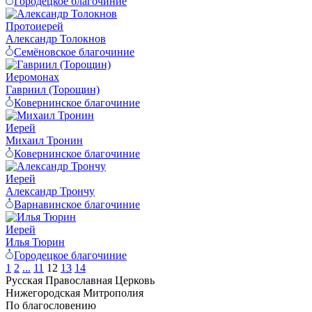
Городецкое благочиние
Протоиерей
Александр Толокнов
Семёновское благочиние
Иеромонах
Гавриил (Торощин)
Ковернинское благочиние
Иерей
Михаил Тронин
Ковернинское благочиние
Иерей
Александр Трончу
Варнавинское благочиние
Иерей
Илья Тюрин
Городецкое благочиние
1
2
...
11
12
13
14
Русская Православная Церковь
Нижегородская Митрополия
По благословению