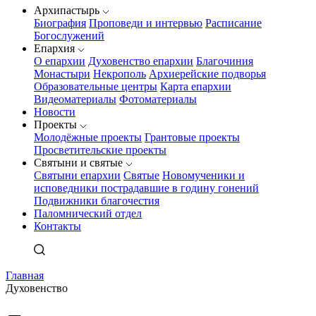
Архипастырь
Биография
Проповеди и интервью
Расписание
Богослужений
Епархия
О епархии
Духовенство епархии
Благочиния
Монастыри
Некрополь
Архиерейские подворья
Образовательные центры
Карта епархии
Видеоматериалы
Фотоматериалы
Новости
Проекты
Молодёжные проекты
Грантовые проекты
Просветительские проекты
Святыни и святые
Святыни епархии
Святые
Новомученики и
исповедники пострадавшие в годину гонений
Подвижники благочестия
Паломнический отдел
Контакты
Главная
Духовенство