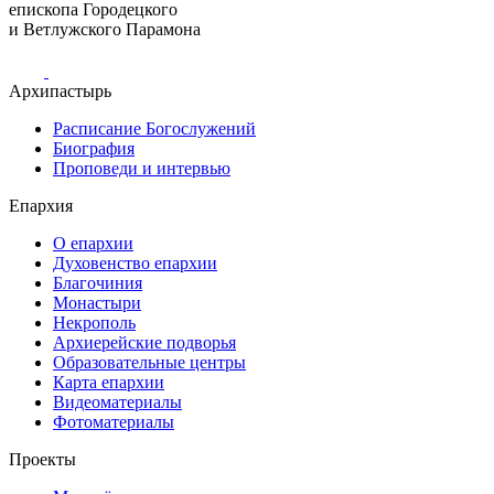
епископа Городецкого
и Ветлужского Парамона
Архипастырь
Расписание Богослужений
Биография
Проповеди и интервью
Епархия
О епархии
Духовенство епархии
Благочиния
Монастыри
Некрополь
Архиерейские подворья
Образовательные центры
Карта епархии
Видеоматериалы
Фотоматериалы
Проекты