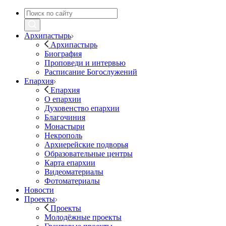
Архипастырь
Архипастырь
Биография
Проповеди и интервью
Расписание Богослужений
Епархия
Епархия
О епархии
Духовенство епархии
Благочиния
Монастыри
Некрополь
Архиерейские подворья
Образовательные центры
Карта епархии
Видеоматериалы
Фотоматериалы
Новости
Проекты
Проекты
Молодёжные проекты