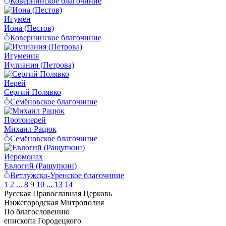
Ковернинское благочиние
Игумен
Иона (Пестов)
Ковернинское благочиние
Игумения
Иулиания (Петрова)
Иерей
Сергий Полявко
Семёновское благочиние
Протоиерей
Михаил Рацюк
Семёновское благочиние
Иеромонах
Евлогий (Ращупкин)
Ветлужско-Уренское благочиние
1
2
...
8
9
10
...
13
14
Русская Православная Церковь
Нижегородская Митрополия
По благословению
епископа Городецкого