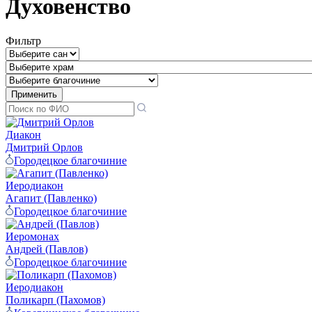
Духовенство
Фильтр
Диакон
Дмитрий Орлов
Городецкое благочиние
Иеродиакон
Агапит (Павленко)
Городецкое благочиние
Иеромонах
Андрей (Павлов)
Городецкое благочиние
Иеродиакон
Поликарп (Пахомов)