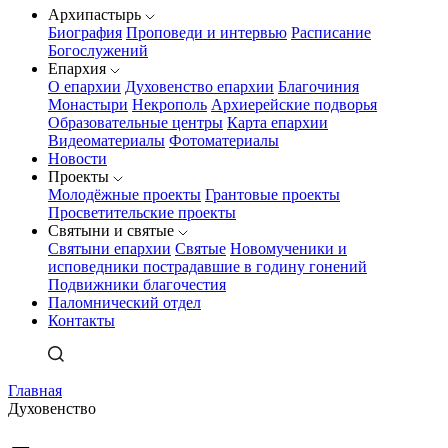
Архипастырь
Биография
Проповеди и интервью
Расписание
Богослужений
Епархия
О епархии
Духовенство епархии
Благочиния
Монастыри
Некрополь
Архиерейские подворья
Образовательные центры
Карта епархии
Видеоматериалы
Фотоматериалы
Новости
Проекты
Молодёжные проекты
Грантовые проекты
Просветительские проекты
Святыни и святые
Святыни епархии
Святые
Новомученики и
исповедники пострадавшие в годину гонений
Подвижники благочестия
Паломнический отдел
Контакты
Главная
Духовенство