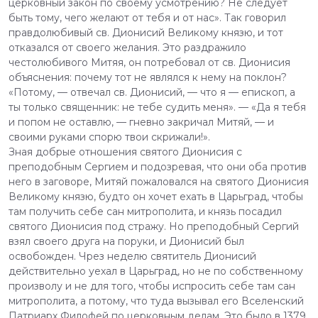
церковный закон по своему усмотрению? Не следует
быть тому, чего желают от тебя и от нас». Так говорил
правдолюбивый св. Дионисий Великому князю, и тот
отказался от своего желания. Это раздражило
честолюбивого Митяя, он потребовал от св. Дионисия
объяснения: почему тот не являлся к нему на поклон?
«Потому, — отвечал св. Дионисий, — что я — епископ, а
ты только священник: не тебе судить меня». — «Да я тебя
и попом не оставлю, — гневно закричал Митяй, — и
своими руками спорю твои скрижали!».
Зная добрые отношения святого Дионисия с
преподобным Сергием и подозревая, что они оба против
него в заговоре, Митяй пожаловался на святого Дионисия
Великому князю, будто он хочет ехать в Царьград, чтобы
там получить себе сан митрополита, и князь посадил
святого Дионисия под стражу. Но преподобный Сергий
взял своего друга на поруки, и Дионисий был
освобожден. Чрез неделю святитель Дионисий
действительно уехал в Царьград, но не по собственному
произволу и не для того, чтобы испросить себе там сан
митрополита, а потому, что туда вызывал его Вселенский
Патриарх Филофей по церковным делам. Это было в 1379