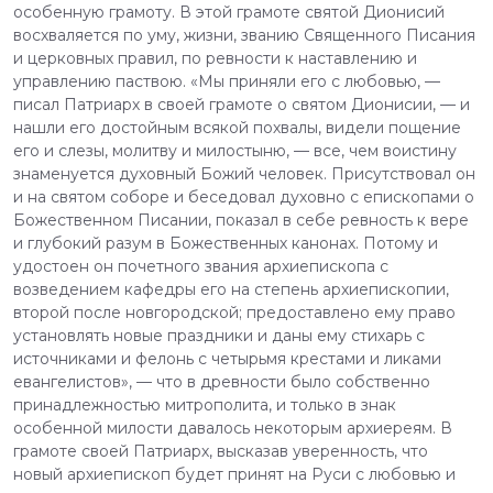
особенную грамоту. В этой грамоте святой Дионисий
восхваляется по уму, жизни, званию Священного Писания
и церковных правил, по ревности к наставлению и
управлению паствою. «Мы приняли его с любовью, —
писал Патриарх в своей грамоте о святом Дионисии, — и
нашли его достойным всякой похвалы, видели пощение
его и слезы, молитву и милостыню, — все, чем воистину
знаменуется духовный Божий человек. Присутствовал он
и на святом соборе и беседовал духовно с епископами о
Божественном Писании, показал в себе ревность к вере
и глубокий разум в Божественных канонах. Потому и
удостоен он почетного звания архиепископа с
возведением кафедры его на степень архиепископии,
второй после новгородской; предоставлено ему право
установлять новые праздники и даны ему стихарь с
источниками и фелонь с четырьмя крестами и ликами
евангелистов», — что в древности было собственно
принадлежностью митрополита, и только в знак
особенной милости давалось некоторым архиереям. В
грамоте своей Патриарх, высказав уверенность, что
новый архиепископ будет принят на Руси с любовью и