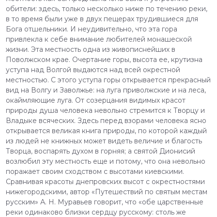
обители: здесь, только несколько ниже по течению реки,
в то время были уже в двух пещерах трудившиеся для
Бога отшельники. И неудивительно, что эта гора
привлекла к себе внимание любителей монашеской
жизни. Эта местность одна из живописнейших в
Поволжском крае. Очертание горы, высота ее, крутизна
уступа над Волгой выдаются над всей окрестной
местностью. С этого уступа горы открывается прекрасный
вид на Волгу и Заволжье: на луга приволжские и на леса,
окаймляющие луга. От созерцания видимых красот
природы душа человека невольно стремится к Творцу и
Владыке всяческих. Здесь перед взорами человека ясно
открывается великая книга природы, по которой каждый
из людей не книжных может видеть величие и благость
Творца, воспарять духом в горняя; а святой Дионисий
возлюбил эту местность еще и потому, что она невольно
поражает своим сходством с высотами киевскими.
Сравнивая красоты днепровских высот с окрестностями
нижегородскими, автор «Путешествий по святым местам
русским» А. Н. Муравьев говорит, что «обе царственные
реки одинаково близки сердцу русскому: столь же