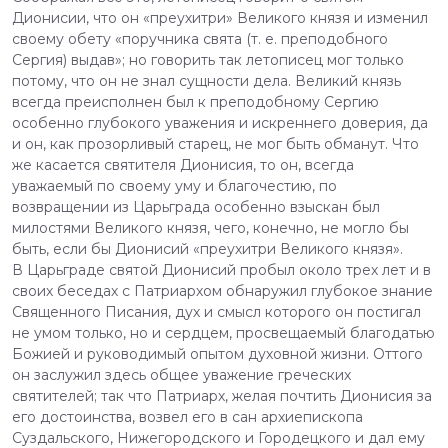
Дионисии, что он «преухитри» Великого князя и изменил
своему обету «поручника свята (т. е. преподобного
Сергия) выдав»; но говорить так летописец мог только
потому, что он не знал сущности дела. Великий князь
всегда преисполнен был к преподобному Сергию
особенно глубокого уважения и искреннего доверия, да
и он, как прозорливый старец, не мог быть обманут. Что
же касается святителя Дионисия, то он, всегда
уважаемый по своему уму и благочестию, по
возвращении из Царьграда особенно взыскан был
милостями Великого князя, чего, конечно, не могло бы
быть, если бы Дионисий «преухитри Великого князя».
В Царьграде святой Дионисий пробыл около трех лет и в
своих беседах с Патриархом обнаружил глубокое знание
Священного Писания, дух и смысл которого он постигал
не умом только, но и сердцем, просвещаемый благодатью
Божией и руководимый опытом духовной жизни. Оттого
он заслужил здесь общее уважение греческих
святителей; так что Патриарх, желая почтить Дионисия за
его достоинства, возвел его в сан архиепископа
Суздальского, Нижегородского и Городецкого и дал ему