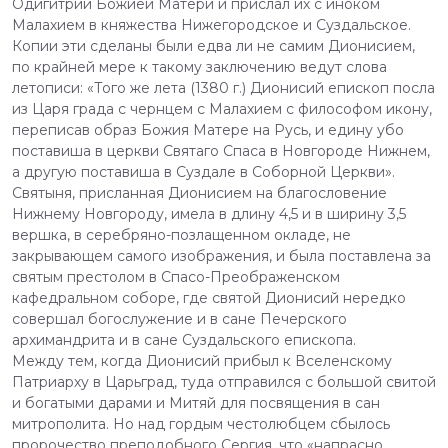
Одигитрии Божией Матери и прислал их с иноком
Малахием в княжества Нижегородское и Суздальское.
Копии эти сделаны были едва ли не самим Дионисием,
по крайней мере к такому заключению ведут слова
летописи: «Того же лета (1380 г.) Дионисий епископ посла
из Царя града с чернцем с Малахием с философом икону,
переписав образ Божия Матере на Русь, и едину убо
поставиша в церкви Святаго Спаса в Новгороде Нижнем,
а другую поставиша в Суздале в Соборной Церкви».
Святыня, присланная Дионисием на благословение
Нижнему Новгороду, имела в длину 4,5 и в ширину 3,5
вершка, в серебряно-позлащенном окладе, не
закрывающем самого изображения, и была поставлена за
святым престолом в Спасо-Преображенском
кафедральном соборе, где святой Дионисий нередко
совершал богослужение и в сане Печерского
архимандрита и в сане Суздальского епископа.
Между тем, когда Дионисий прибыл к Вселенскому
Патриарху в Царьград, туда отправился с большой свитой
и богатыми дарами и Митяй для посвящения в сан
митрополита. Но над гордым честолюбцем сбылось
пророчество преподобного Сергия, что «напрасно