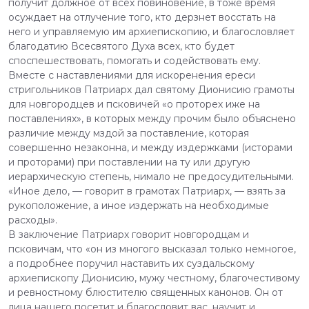
получит должное от всех повиновение, в тоже время
осуждает на отлучение того, кто дерзнет восстать на
него и управляемую им архиепископию, и благословляет
благодатию Всесвятого Духа всех, кто будет
споспешествовать, помогать и содействовать ему.
Вместе с наставлениями для искоренения ереси
стригольников Патриарх дал святому Дионисию грамоты
для новгородцев и псковичей «о проторех иже на
поставлениях», в которых между прочим было объяснено
различие между мздой за поставление, которая
совершенно незаконна, и между издержками (исторами
и проторами) при поставлении на ту или другую
иерархическую степень, нимало не предосудительными.
«Иное дело, — говорит в грамотах Патриарх, — взять за
рукоположение, а иное издержать на необходимые
расходы».
В заключение Патриарх говорит новгородцам и
псковичам, что «он из многого высказал только немногое,
а подробнее поручил наставить их суздальскому
архиепископу Дионисию, мужу честному, благочестивому
и ревностному блюстителю священных канонов. Он от
лица нашего посетит и благословит вас, научит и