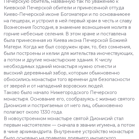
Печерскую обитель, названную так по уважению к
Киевской Печерской обители и принесенной оттуда
Киево-Печерской иконе Богоматери и по основаниюее
на пещерах, и устроил в ней первый храм в честь и славу
Вознесения Господня, в знамение возношения молитв в
горние небесные селения. В этом храме и поставлена
была принесенная из Киева икона Печерской Божией
Матери. Когда же был сооружен храм, то, без сомнения,
были построены и келии для жительства иночествующих,
а потом и другие монастырские здания. К числу
необходимых зданий монастыря нужно отнести и
высокий деревянный забор, которым обыкновенно
обносились монастыри того времени для безопасности
от зверей и от нападений воровских людей.
Таково было начало Нижегородского Печерского
монастыря. Основание его, сообразуясь с жизнью святого
Дионисия и постригаемых от него лиц, обыкновенно
полагают около 1330 года.
В новоустроенном монастыре святой Дионисий стал
первым настоятелем — сначала в звании игумена, а потом
в чине архимандрита. Внутреннее устройство монастыря
было основано на правилах древнего иноческого