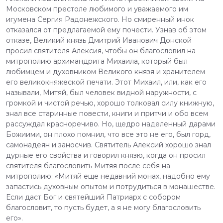
Московском престоле любимого и уважаемого им
игумена Сергия Радонежского. Но смиренный инок
отказался от предлагаемой ему почести. Узнав об этом
отказе, Великий князь Дмитрий Иванович Донской
просил святителя Алексия, чтобы он благословил на
митрополию архимандрита Михаила, который был
любимцем и духовником Великого князя и хранителем
его великокняжеской печати. Этот Михаил, или, как его
называли, Митяй, был человек видной наружности, с
громкой и чистой речью, хорошо толковал силу книжную,
знал все старинные повести, книги и притчи и обо всем
рассуждал красноречиво. Но, щедро наделенный дарами
Божиими, он плохо помнил, что все это не его, был горд,
самонадеян и заносчив. Святитель Алексий хорошо знал
дурные его свойства и говорил князю, когда он просил
святителя благословить Митяя после себя на
митрополию: «Митяй еще недавний монах, надобно ему
запастись духовным опытом и потрудиться в монашестве.
Если даст Бог и святейший Патриарх с собором
благословит, то пусть будет, а я не могу благословить
его».