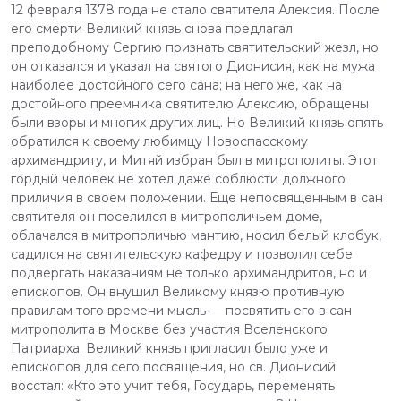
12 февраля 1378 года не стало святителя Алексия. После
его смерти Великий князь снова предлагал
преподобному Сергию признать святительский жезл, но
он отказался и указал на святого Дионисия, как на мужа
наиболее достойного сего сана; на него же, как на
достойного преемника святителю Алексию, обращены
были взоры и многих других лиц. Но Великий князь опять
обратился к своему любимцу Новоспасскому
архимандриту, и Митяй избран был в митрополиты. Этот
гордый человек не хотел даже соблюсти должного
приличия в своем положении. Еще непосвященным в сан
святителя он поселился в митрополичьем доме,
облачался в митрополичью мантию, носил белый клобук,
садился на святительскую кафедру и позволил себе
подвергать наказаниям не только архимандритов, но и
епископов. Он внушил Великому князю противную
правилам того времени мысль — посвятить его в сан
митрополита в Москве без участия Вселенского
Патриарха. Великий князь пригласил было уже и
епископов для сего посвящения, но св. Дионисий
восстал: «Кто это учит тебя, Государь, переменять