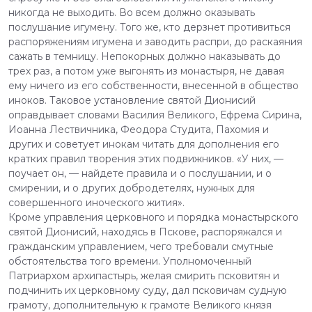
никогда не выходить. Во всем должно оказывать
послушание игумену. Того же, кто дерзнет противиться
распоряжениям игумена и заводить распри, до раскаяния
сажать в темницу. Непокорных должно наказывать до
трех раз, а потом уже выгонять из монастыря, не давая
ему ничего из его собственности, внесенной в общество
иноков. Таковое установление святой Дионисий
оправдывает словами Василия Великого, Ефрема Сирина,
Иоанна Лествичника, Феодора Студита, Пахомия и
других и советует инокам читать для дополнения его
кратких правил творения этих подвижников. «У них, —
поучает он, — найдете правила и о послушании, и о
смирении, и о других добродетелях, нужных для
совершенного иноческого жития».
Кроме управления церковного и порядка монастырского
святой Дионисий, находясь в Пскове, распоряжался и
гражданским управлением, чего требовали смутные
обстоятельства того времени. Уполномоченный
Патриархом архипастырь, желая смирить псковитян и
подчинить их церковному суду, дал псковичам судную
грамоту, дополнительную к грамоте Великого князя