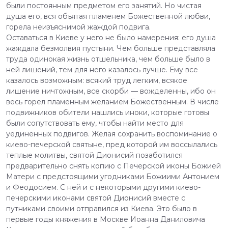
были постоянным предметом его занятий. Но чистая
душа его, вся объятая пламенем Божественной любви,
горела неизъяснимой жаждой подвига.
Оставаться в Киеве у него не было намерения: его душа
жаждала безмолвия пустыни. Чем больше представляла
труда одинокая жизнь отшельника, чем больше было в
ней лишений, тем для него казалось лучше. Ему все
казалось возможным: всякий труд легким, всякое
лишение ничтожным, все скорби — вожделенны, ибо он
весь горел пламенным желанием Божественным. В числе
подвижников обители нашлись иноки, которые готовы
были сопутствовать ему, чтобы найти место для
уединенных подвигов. Желая сохранить воспоминание о
киево-печерской святыне, пред которой им воссылались
теплые молитвы, святой Дионисий позаботился
предварительно снять копию с Печерской иконы Божией
Матери с предстоящими угодниками Божиими Антонием
и Феодосием. С ней и с некоторыми другими киево-
печерскими иконами святой Дионисий вместе с
путниками своими отправился из Киева. Это было в
первые годы княжения в Москве Иоанна Даниловича