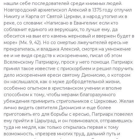
нашли себе последователей среди книжных людей.
Новгородский архиепископ Алексий в 1375 году отлучил
Никиту и Карпа от Святой Церкви, а народ утопил их в
реке, со словами: «Написано в Евангелии: если кто
соблазнит единого из верующих, то лучше ему, да
обесится на выи его камень жерновый и ввержен будет в
море» (Мк. 9, 42). Но со смертью лжеучителей ересь не
прекратилась, и владыка Алексий, смотря на умножение
ее и не видя средств к искоренению, писал об этом
Вселенскому Патриарху, прося у него помощи. Патриарх
принял такое известие с прискорбием и решил поручить
дело искоренения ереси святому Дионисию, о котором
он наслышался, как о муже добродетельной жизни,
особенно опытном в христианском учении и вполне
способном к тому, чтобы мерами благоразумного
убеждения примирить стригольников с Церковью. Желая
лично видеть святителя Дионисия и еще более
приготовить его для борьбы с ересью, Патриарх повелел
ему прийти в Царьград, и он повиновался, отправившись
туда не медля, как только открылась первая к тому
возможность, «презрев многих труд, дальний путь и