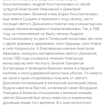
Константинович, Андрей Константинович со своей
супругой Анастасией Ивановной и Димитрий
Константинович. Великий князь Борис Константинович,
еще живя в Суздале и приезжая к отцу своему, часто
посещал святого Дионисия и помогал ему в монастырских
нуждах своими вкладами и пожертвованиями. Так, в 1365
году на поминовение по брату своему Андрею
Константиновичу он дал в Печерский монастырь три села
с двумя храмами и деревнями: село Кадницы, село Новое
и село Катринское. А благоверная княгиня Анастасия
Ивановна, пользуясь наставлениями святого Дионисия,
около 1355 года основала в Нижнем Новгороде
монастырь во имя Честного Зачатия Пресвятой
Богородицы и проводила брачную жизнь в усердной
молитве и неоскудеваемой милостыне убогим. По смерти
же своего мужа сподобилась получить от святого
Дионисия пострижение в ангельский иноческий образ,
будучи наречена Вассой, а в великой схиме Феодорой.
Находясь в ближних отношениях к великим князьям,
святой Дионисий был лично известен и знаменитым
духовным лицам того времени. Его знал митрополит