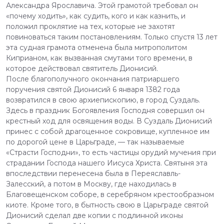
Александра Ярославича. Этой грамотой требовал он
«почему ходить», как судить, кого и как казнить, и
положил проклятие на тех, которые не захотят
повиноваться таким постановлениям. Только спустя 13 лет
эта судная грамота отменена была митрополитом
Киприаном, как вызванная смутами того времени, в
которое действовал святитель Дионисий.
После благополучного окончания патриаршего
поручения святой Дионисий 6 января 1382 года
возвратился в свою архиепископию, в город Суздаль.
Здесь в праздник Богоявления Господня совершил он
крестный ход для освящения воды. В Суздаль Дионисий
принес с собой драгоценное сокровище, купленное им
по дорогой цене в Царьграде, — так называемые
«Страсти Господни», то есть частицы орудий мучения при
страдании Господа нашего Иисуса Христа. Святыня эта
впоследствии перенесена была в Переяславль-
Залесский, а потом в Москву, где находилась в
Благовещенском соборе, в серебряном крестообразном
киоте. Кроме того, в бытность свою в Царьграде святой
Дионисий сделал две копии с подлинной иконы