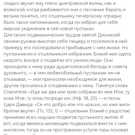
сладко звучит ему плеск днепровской волны, как и
волжской, когда разбиваются они о песчаные берега, и
весьма понятно, что отшельнику печерскому отрадно
было такое напоминание, когда он избрал для себя
мирное уединение в сей новой пустыни».
Для своих подвижнических трудов святой Дионисий
своими руками выкопал себе пещеру и поселился в ней;
примеру его последовали и прибывшие с ним иноки. Но
пустынником и отшельником избранник Божий жил здесь
недолго, вскоре о подвигах его узнали люди. Они
приходили к нему ради душеполезной беседы и совета
духовного, — в чем любвеобильный пустынник им не
отказывал, — или приносили необходимое для жизни,
другие просились в сподвижники к нему. Памятуя слова
Спасителя: «Иде же два или трие собрани во имя Мое, ту
есмь Мое, ту есмь посреде их» (Мф. 18, 20) — и песнь
Царя Давида: «Се что добро или что красно, но еже жити
братии вкупе» (Пс. 132, 1) — отшельник Божий с радостью
принимал всех, ищущих подвигов пустынного жития. И
вот, когда явились желающие подвизаться вместе с ним
иночески, тогда он на пространном уступе горы основал