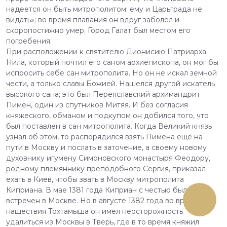
надеется он быть митрополитом: ему и Царьграда не
видать»; во время плавания он вдруг заболел и
скоропостижно умер. Город Галат был местом его
погребения.
При расположении к святителю Дионисию Патриарха
Нила, который почтил его саном архиепископа, он мог бы
испросить себе сан митрополита. Но он не искал земной
чести, а только славы Божией. Нашелся другой искатель
высокого сана; это был Переяславский архимандрит
Пимен, один из спутников Митяя. И без согласия
княжеского, обманом и подкупом он добился того, что
был поставлен в сан митрополита. Когда Великий князь
узнал об этом, то распорядился взять Пимена еще на
пути в Москву и послать в заточение, а своему новому
духовнику игумену Симоновского монастыря Феодору,
родному племяннику преподобного Сергия, приказал
ехать в Киев, чтобы звать в Москву митрополита
Киприана. В мае 1381 года Киприан с честью был
встречен в Москве. Но в августе 1382 года во время
нашествия Тохтамыша он имел неосторожность
удалиться из Москвы в Тверь, где в то время княжил