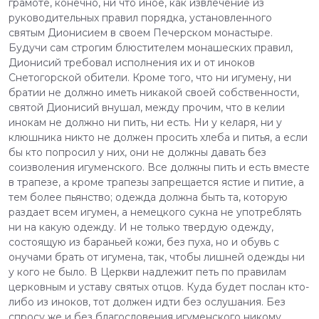
грамоте, конечно, ни что иное, как извлечение из
руководительных правил порядка, установленного
святым Дионисием в своем Печерском монастыре.
Будучи сам строгим блюстителем монашеских правил,
Дионисий требовал исполнения их и от иноков
Снетогорской обители. Кроме того, что ни игумену, ни
братии не должно иметь никакой своей собственности,
святой Дионисий внушал, между прочим, что в келии
инокам не должно ни пить, ни есть. Ни у келаря, ни у
клюшника никто не должен просить хлеба и питья, а если
бы кто попросил у них, они не должны давать без
соизволения игуменского. Все должны пить и есть вместе
в трапезе, а кроме трапезы запрещается ястие и питие, а
тем более пьянство; одежда должна быть та, которую
раздает всем игумен, а немецкого сукна не употреблять
ни на какую одежду. И не только твердую одежду,
состоящую из бараньей кожи, без пуха, но и обувь с
онучами брать от игумена, так, чтобы лишней одежды ни
у кого не было. В Церкви надлежит петь по правилам
церковным и уставу святых отцов. Куда будет послан кто-
либо из иноков, тот должен идти без ослушания. Без
спросу же и без благословения игуменского никому