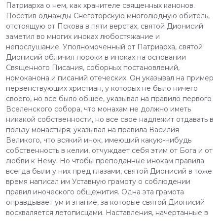
Патриарха о нем, как хранителе священных канонов.
Посетив однажды Снеготорскую многолюдную обитель,
отстоящую от Пскова в пяти верстах, святой Дионисий
заметил во многих иноках любостяжание и
непослушание. Уполномоченный от Патриарха, святой
Дионисий обличил пороки в иноках на основании
Священного Писания, соборных постановлений,
номоканона и писаний отеческих. Он указывал на пример
первенствующих христиан, у которых не было ничего
своего, но все было общее, указывал на правило первого
Вселенского собора, что монахам не должно иметь
никакой собственности, но все свое надлежит отдавать в
пользу монастыря; указывал на правила Василия
Великого, что всякий инок, имеющий какую-нибудь
собственность в келии, отчуждает себя этим от Бога и от
любви к Нему. Но чтобы преподанные инокам правила
всегда были у них пред глазами, святой Дионисий в тоже
время написал им Уставную грамоту о соблюдении
правил иноческого общежития. Одна эта грамота
оправдывает ум и знание, за которые святой Дионисий
восхваляется летописцами. Наставления, начертанные в