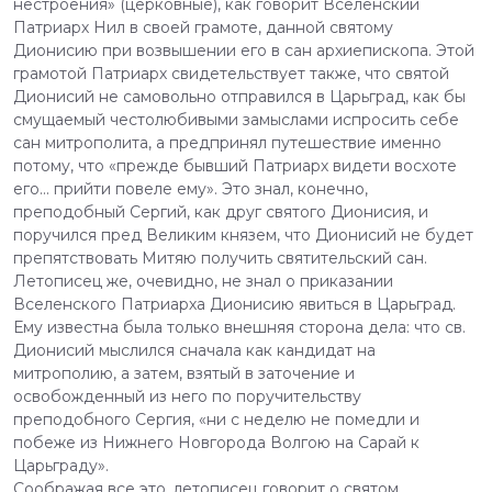
нестроения» (церковные), как говорит Вселенский
Патриарх Нил в своей грамоте, данной святому
Дионисию при возвышении его в сан архиепископа. Этой
грамотой Патриарх свидетельствует также, что святой
Дионисий не самовольно отправился в Царьград, как бы
смущаемый честолюбивыми замыслами испросить себе
сан митрополита, а предпринял путешествие именно
потому, что «прежде бывший Патриарх видети восхоте
его... прийти повеле ему». Это знал, конечно,
преподобный Сергий, как друг святого Дионисия, и
поручился пред Великим князем, что Дионисий не будет
препятствовать Митяю получить святительский сан.
Летописец же, очевидно, не знал о приказании
Вселенского Патриарха Дионисию явиться в Царьград.
Ему известна была только внешняя сторона дела: что св.
Дионисий мыслился сначала как кандидат на
митрополию, а затем, взятый в заточение и
освобожденный из него по поручительству
преподобного Сергия, «ни с неделю не помедли и
побеже из Нижнего Новгорода Волгою на Сарай к
Царьграду».
Соображая все это, летописец говорит о святом