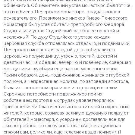
общежития. Общежительный устав монастыря был тот же,
что и в Киево-Печерском монастыре, откуда пришел
основатель его. Правилом же иноков Киево-Печерского
монастыря был устав обители преподобного Феодора
Студита, или устав Студийский, как более простой и
несложный. По духу Студийского устава каждая
церковная служба отправлялась отдельно, и подвижники
Печерского монастыря каждый день собирались в
церковь на полунощницу, утреню, третий, шестой и
девятый час, на обедню, вечерню и повечерие, совершая
между сими службами еще частые моленные пения.
Таким образом, день подвижников начинался с глубокой
полночи, а непрестанная молитва, по заповеди апостола,
была их постоянным правилом и в церкви, и в келии.
Скромные потребности подвижников при их
собственных постоянных трудах удовлетворялись
приношениями благочестивых посетителей и окрестных
жителей, которые, сознавая великую духовную пользу от
обитателей монастыря, с усердием доставляли все для
них потребное, по слову апостола: «Аще мы духовная
спяхом вам, велико ли, аще телесная ваша пожнем» (1