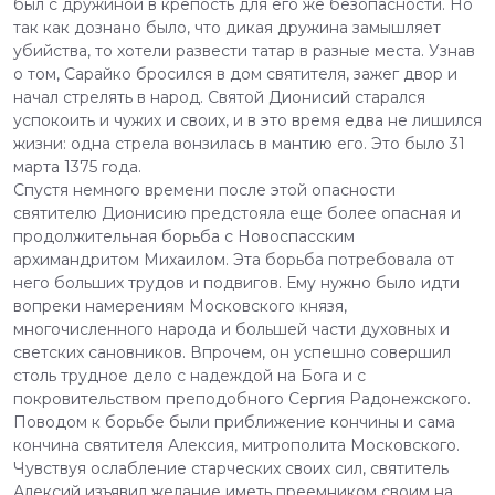
был с дружиной в крепость для его же безопасности. Но
так как дознано было, что дикая дружина замышляет
убийства, то хотели развести татар в разные места. Узнав
о том, Сарайко бросился в дом святителя, зажег двор и
начал стрелять в народ. Святой Дионисий старался
успокоить и чужих и своих, и в это время едва не лишился
жизни: одна стрела вонзилась в мантию его. Это было 31
марта 1375 года.
Спустя немного времени после этой опасности
святителю Дионисию предстояла еще более опасная и
продолжительная борьба с Новоспасским
архимандритом Михаилом. Эта борьба потребовала от
него больших трудов и подвигов. Ему нужно было идти
вопреки намерениям Московского князя,
многочисленного народа и большей части духовных и
светских сановников. Впрочем, он успешно совершил
столь трудное дело с надеждой на Бога и с
покровительством преподобного Сергия Радонежского.
Поводом к борьбе были приближение кончины и сама
кончина святителя Алексия, митрополита Московского.
Чувствуя ослабление старческих своих сил, святитель
Алексий изъявил желание иметь преемником своим на