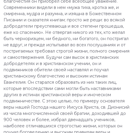
благочестия он приобрел себе всеобщее уважение.
Современники видели в нем «мужа тиха, кротка же, и
смиренна, мудра и разумна, и изящна в Божественном
Писании и сказателя книгам; просто же рещи: во всякой
добродетели преуспевающа и все степени прошедша,
еже ко спасению». Не отвергая никого из тех, кто желал
быть черноризцем, ни бедного, ни богатого, он постригал
не вдруг, и прежде испытывал во всех послушаниях и от
постригаемых требовал строгой жизни, полного смирения
и самоотвержения. Будучи сам высок в христианских
добродетелях и в христианском учении, он и
подвижников обители своей наставлял и поучал
христианскому благочестию и высоким истинам
Евангелия. Он старался образовать из них таких лиц,
которые впоследствии сами могли быть наставниками
других в истинах христианской веры и иноческом
подвижничестве. С этою целью, по примеру основателя
веры нашей Господа нашего Иисуса Христа, св. Дионисий
из числа многочисленной своей братии, доходившей до
900 человек и более, избрал двенадцать учеников,
наиболее отличавшихся строгостью жизни, которых он
поучал боговедению и высоким правилам веры и