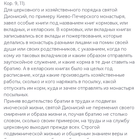
Кор. 9, 11).
Для церковного и хозяйственного порядка святой
Дионисий, по примеру Киево-Печерского монастыря,
завел особые книги под названием книг кормовых, или
вкладных, и келарских. В кормовых, или вкладных книгах
записывались все вклады и пожертвования, которые
делались в монастырь разными лицами на помин своей
души или своих родственников, с указанием, когда по
кому из таковых вкладчиков и каким образом отправлять
заупокойное служение, и какие корма в те дни ставить на
братию. А в келарских книгах было на целых год
расписание, когда какие производить хозяйственные
работы, сколько и кого наряжать в посылку, какой
отпускать им корм, куда и зачем отправлять из монастыря
посыльных.
Приняв водительство братии в трудах и подвигах
иноческой жизни, святой Дионисий не переменил своего
смирения и образа жизни и, поучая братию не столько
словом, сколько своим примером, на труды и на службу
церковную выходил прежде всех. Строгой
подвижнической жизнью и обширным знанием веры и