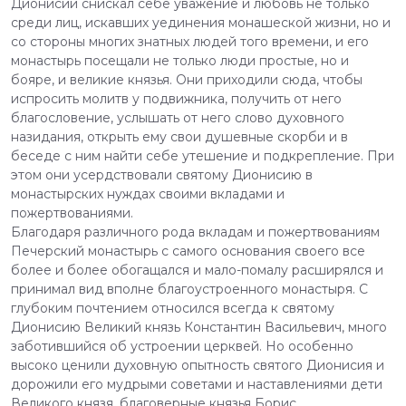
Дионисий снискал себе уважение и любовь не только
среди лиц, искавших уединения монашеской жизни, но и
со стороны многих знатных людей того времени, и его
монастырь посещали не только люди простые, но и
бояре, и великие князья. Они приходили сюда, чтобы
испросить молитв у подвижника, получить от него
благословение, услышать от него слово духовного
назидания, открыть ему свои душевные скорби и в
беседе с ним найти себе утешение и подкрепление. При
этом они усердствовали святому Дионисию в
монастырских нуждах своими вкладами и
пожертвованиями.
Благодаря различного рода вкладам и пожертвованиям
Печерский монастырь с самого основания своего все
более и более обогащался и мало-помалу расширялся и
принимал вид вполне благоустроенного монастыря. С
глубоким почтением относился всегда к святому
Дионисию Великий князь Константин Васильевич, много
заботившийся об устроении церквей. Но особенно
высоко ценили духовную опытность святого Дионисия и
дорожили его мудрыми советами и наставлениями дети
Великого князя, благоверные князья Борис