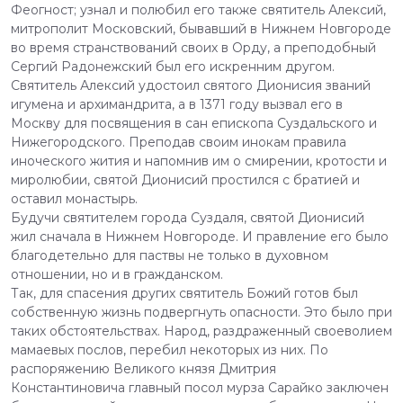
Феогност; узнал и полюбил его также святитель Алексий,
митрополит Московский, бывавший в Нижнем Новгороде
во время странствований своих в Орду, а преподобный
Сергий Радонежский был его искренним другом.
Святитель Алексий удостоил святого Дионисия званий
игумена и архимандрита, а в 1371 году вызвал его в
Москву для посвящения в сан епископа Суздальского и
Нижегородского. Преподав своим инокам правила
иноческого жития и напомнив им о смирении, кротости и
миролюбии, святой Дионисий простился с братией и
оставил монастырь.
Будучи святителем города Суздаля, святой Дионисий
жил сначала в Нижнем Новгороде. И правление его было
благодетельно для паствы не только в духовном
отношении, но и в гражданском.
Так, для спасения других святитель Божий готов был
собственную жизнь подвергнуть опасности. Это было при
таких обстоятельствах. Народ, раздраженный своеволием
мамаевых послов, перебил некоторых из них. По
распоряжению Великого князя Дмитрия
Константиновича главный посол мурза Сарайко заключен