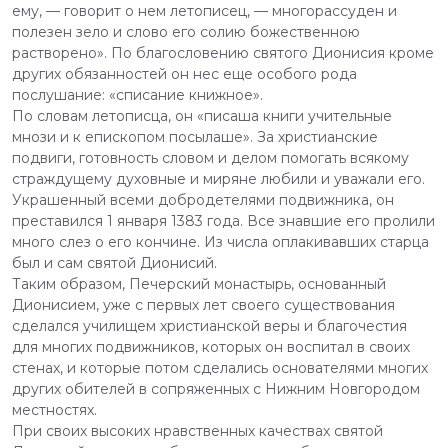
ему, — говорит о нем летописец, — многорассуден и
полезен зело и слово его солию божественною
растворено». По благословению святого Дионисия кроме
других обязанностей он нес еще особого рода
послушание: «списание книжное».
По словам летописца, он «писаша книги учительные
мнози и к епископом посылаше». За христианские
подвиги, готовность словом и делом помогать всякому
страждущему духовные и миряне любили и уважали его.
Украшенный всеми добродетелями подвижника, он
преставился 1 января 1383 года. Все знавшие его пролили
много слез о его кончине. Из числа оплакивавших старца
был и сам святой Дионисий.
Таким образом, Печерский монастырь, основанный
Дионисием, уже с первых лет своего существования
сделался училищем христианской веры и благочестия
для многих подвижников, которых он воспитал в своих
стенах, и которые потом сделались основателями многих
других обителей в сопряженных с Нижним Новгородом
местностях.
При своих высоких нравственных качествах святой