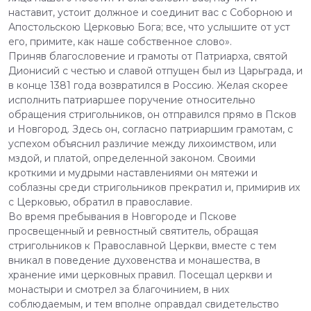
наставит, устоит должное и соединит вас с Соборною и
Апостольскою Церковью Бога; все, что услышите от уст
его, примите, как наше собственное слово».
Приняв благословение и грамоты от Патриарха, святой
Дионисий с честью и славой отпущен был из Царьграда, и
в конце 1381 года возвратился в Россию. Желая скорее
исполнить патриаршее поручение относительно
обращения стригольников, он отправился прямо в Псков
и Новгород. Здесь он, согласно патриаршим грамотам, с
успехом объяснил различие между лихоимством, или
мздой, и платой, определенной законом. Своими
кроткими и мудрыми наставлениями он мятежи и
соблазны среди стригольников прекратил и, примирив их
с Церковью, обратил в православие.
Во время пребывания в Новгороде и Пскове
просвещенный и ревностный святитель, обращая
стригольников к Православной Церкви, вместе с тем
вникал в поведение духовенства и монашества, в
хранение ими церковных правил. Посещал церкви и
монастыри и смотрел за благочинием, в них
соблюдаемым, и тем вполне оправдал свидетельство