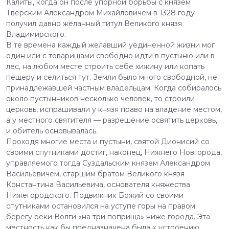
Калиты, когда он после упорной борьбы с князем
Тверским Александром Михайловичем в 1328 году
получил давно желанный титул Великого князя
Владимирского.
В те времена каждый желавший уединенной жизни мог
один или с товарищами свободно идти в пустыню или в
лес, на любом месте строить себе хижину или копать
пещеру и селиться тут. Земли было много свободной, не
принадлежавшей частным владельцам. Когда собиралось
около пустынников несколько человек, то строили
церковь, испрашивали у князя право на владение местом,
а у местного святителя — разрешение освятить церковь,
и обитель основывалась.
Проходя многие места и пустыни, святой Дионисий со
своими спутниками достиг, наконец, Нижнего Новгорода,
управляемого тогда Суздальским князем Александром
Васильевичем, старшим братом Великого князя
Константина Васильевича, основателя княжества
Нижегородского. Подвижник Божий со своими
спутниками остановился на уступе горы на правом
берегу реки Волги «на три поприща» ниже города. Эта
местность как бы предназначена была к устроению