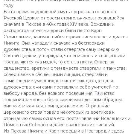
году.
В это время «церковной смуты» угрожала опасность
Русской Церкви от ереси стригольников, появившейся
сначала в Пскове в 40-х годах XIV века. Вождями и
распространителями ереси были некто Карп
Стригольник, занимавшийся стрижением волос, и диакон
Никита. Они нападали сначала на беспорядки
духовенства, а потом стали отвергать саму иерархию
Святой Церкви, утверждая, что епископы и священники
поставляются «на мзде», то есть за плату. Отвергая
священство, еретики с тем вместе отвергали и таинства,
совершаемые священными лицами, отвергали и
поминовение умерших, как источник доходов для
духовенства; они сами поставляли себе учителей по
выбору народа, без всякого посвящения. Таинство
покаяния заменено было самоизмышленным обрядом:
они учили каяться, припадая к земле. Отрицание
церковного строя повело некоторых из еретиков к
отрицанию самых основ его: постановлений Вселенских и
Поместных Соборов и даже евангельских писаний.
Из Пскова Никита и Карп перешли в Новгород и здесь