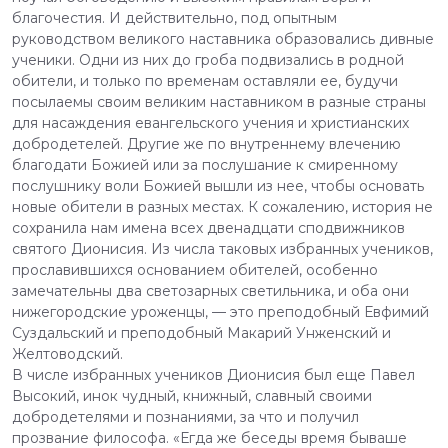
благочестия. И действительно, под опытным
руководством великого наставника образовались дивные
ученики. Одни из них до гроба подвизались в родной
обители, и только по временам оставляли ее, будучи
посылаемы своим великим наставником в разные страны
для насаждения евангельского учения и христианских
добродетелей. Другие же по внутреннему влечению
благодати Божией или за послушание к смиренному
послушнику воли Божией вышли из нее, чтобы основать
новые обители в разных местах. К сожалению, история не
сохранила нам имена всех двенадцати сподвижников
святого Дионисия. Из числа таковых избранных учеников,
прославившихся основанием обителей, особенно
замечательны два светозарных светильника, и оба они
нижегородские уроженцы, — это преподобный Евфимий
Суздальский и преподобный Макарий Унженский и
Желтоводский.
В числе избранных учеников Дионисия был еще Павел
Высокий, инок чудный, книжный, славный своими
добродетелями и познаниями, за что и получил
прозвание философа. «Егда же беседы время бываше