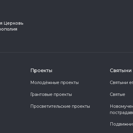
ая Церковь
рополия
Проекты
Святыни 
Молодёжные проекты
Святыни е
Грантовые проекты
Святые
Просветительские проекты
Новомучен
пострадав
Подвижник