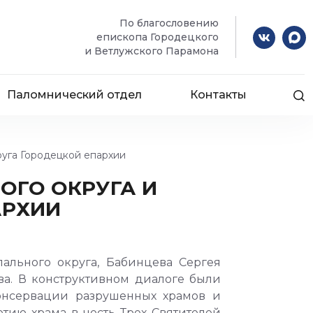
По благословению
епископа Городецкого
и Ветлужского Парамона
Паломнический отдел
Контакты
руга Городецкой епархии
ОГО ОКРУГА И
АРХИИ
ального округа, Бабинцева Сергея
ва. В конструктивном диалоге были
онсервации разрушенных храмов и
тию храма в честь Трех Святителей