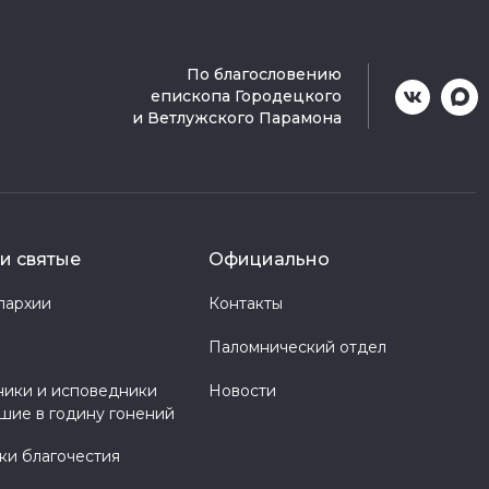
По благословению
епископа Городецкого
и Ветлужского Парамона
и святые
Официально
пархии
Контакты
Паломнический отдел
ики и исповедники
Новости
шие в годину гонений
и благочестия