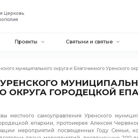
ая Церковь
рополия
Проекты
Святыни и святые
нского муниципального округа и Благочинного Уренского ок
 УРЕНСКОГО МУНИЦИПАЛЬН
О ОКРУГА ГОРОДЕЦКОЙ ЕП
лавы местного самоуправления Уренского муницип
Городецкой епархии, протоиерея Алексея Червяко
зации мероприятий посвященных Году Семьи, к
дготовки плана мероприятий, посвященных 200-ле