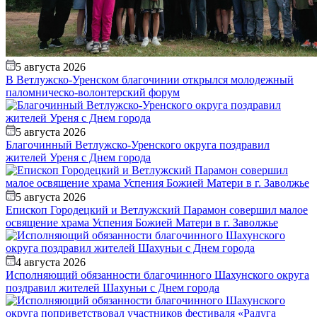
5 августа 2026
В Ветлужско-Уренском благочинии открылся молодежный
паломническо-волонтерский форум
5 августа 2026
Благочинный Ветлужско-Уренского округа поздравил
жителей Уреня с Днем города
5 августа 2026
Епископ Городецкий и Ветлужский Парамон совершил малое
освящение храма Успения Божией Матери в г. Заволжье
4 августа 2026
Исполняющий обязанности благочинного Шахунского округа
поздравил жителей Шахуньи с Днем города