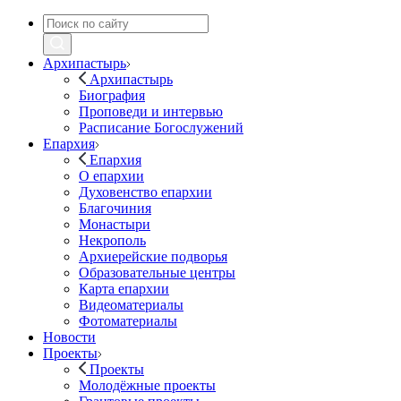
Архипастырь
Архипастырь
Биография
Проповеди и интервью
Расписание Богослужений
Епархия
Епархия
О епархии
Духовенство епархии
Благочиния
Монастыри
Некрополь
Архиерейские подворья
Образовательные центры
Карта епархии
Видеоматериалы
Фотоматериалы
Новости
Проекты
Проекты
Молодёжные проекты