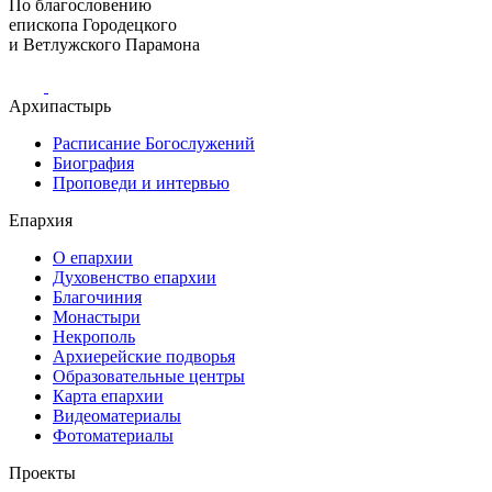
По благословению
епископа Городецкого
и Ветлужского Парамона
Архипастырь
Расписание Богослужений
Биография
Проповеди и интервью
Епархия
О епархии
Духовенство епархии
Благочиния
Монастыри
Некрополь
Архиерейские подворья
Образовательные центры
Карта епархии
Видеоматериалы
Фотоматериалы
Проекты