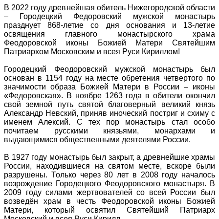
В 2022 году древнейшая обитель Нижегородской области
– Городецкий Федоровский мужской монастырь
празднует 868-летие со дня основания и 13-летие
освящения главного монастырского храма
Феодоровской иконы Божией Матери Святейшим
Патриархом Московским и всея Руси Кириллом!
Городецкий Феодоровский мужской монастырь был
основан в 1154 году на месте обретения четвертого по
значимости образа Божией Матери в России – иконы
«Федоровская». В ноябре 1263 года в обители окончил
свой земной путь святой благоверный великий князь
Александр Невский, приняв иноческий постриг и схиму с
именем Алексий. С тех пор монастырь стал особо
почитаем русскими князьями, монархами и
выдающимися общественными деятелями России.
В 1927 году монастырь был закрыт, а древнейшие храмы
России, находившиеся на святом месте, вскоре были
разрушены. Только через 80 лет в 2008 году началось
возрождение Городецкого Феодоровского монастыря. В
2009 году силами жертвователей со всей России был
возведён храм в честь Феодоровской иконы Божией
Матери, который освятил Святейший Патриарх
Московский и всея Руси Кирилл.