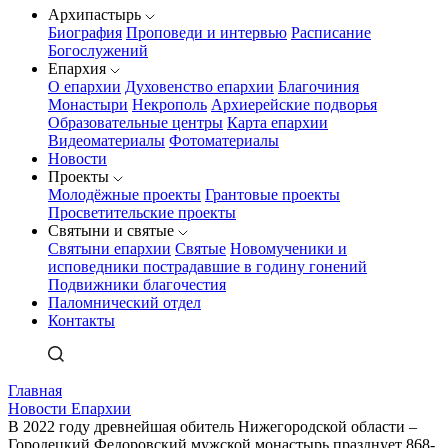
Архипастырь
Биография
Проповеди и интервью
Расписание
Богослужений
Епархия
О епархии
Духовенство епархии
Благочиния
Монастыри
Некрополь
Архиерейские подворья
Образовательные центры
Карта епархии
Видеоматериалы
Фотоматериалы
Новости
Проекты
Молодёжные проекты
Грантовые проекты
Просветительские проекты
Святыни и святые
Святыни епархии
Святые
Новомученики и
исповедники пострадавшие в годину гонений
Подвижники благочестия
Паломнический отдел
Контакты
Главная
Новости Епархии
В 2022 году древнейшая обитель Нижегородской области –
Городецкий Федоровский мужской монастырь празднует 868-