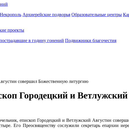
ений
Некрополь
Архиерейские подворья
Образовательные центры
Ка
кие проекты
пострадавшие в годину гонений
Подвижники благочестия
 Августин совершил Божественную литургию
скоп Городецкий и Ветлужский
 сочельник, епископ Городецкий и Ветлужский Августин совер
ыре. Его Преосвященству сослужили секретарь епархии иере