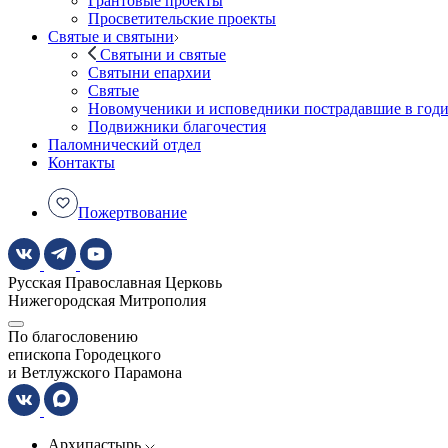
Грантовые проекты
Просветительские проекты
Святые и святыни
Святыни и святые
Святыни епархии
Святые
Новомученики и исповедники пострадавшие в год
Подвижники благочестия
Паломнический отдел
Контакты
Пожертвование
Русская Православная Церковь
Нижегородская Митрополия
По благословению
епископа Городецкого
и Ветлужского Парамона
Архипастырь