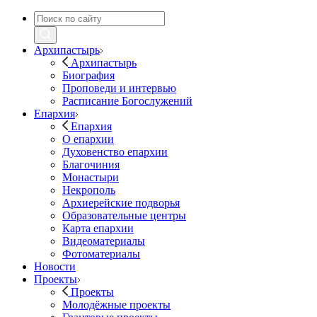
Архипастырь
Архипастырь
Биография
Проповеди и интервью
Расписание Богослужений
Епархия
Епархия
О епархии
Духовенство епархии
Благочиния
Монастыри
Некрополь
Архиерейские подворья
Образовательные центры
Карта епархии
Видеоматериалы
Фотоматериалы
Новости
Проекты
Проекты
Молодёжные проекты