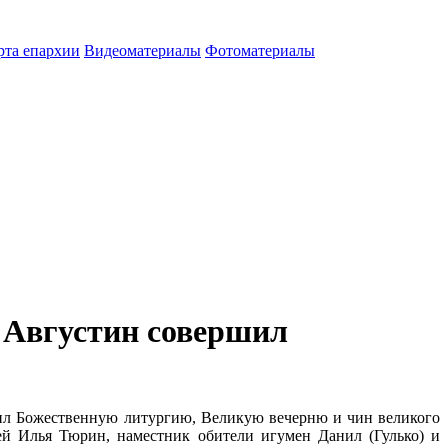
рта епархии
Видеоматериалы
Фотоматериалы
 Августин совершил
шил Божественную литургию, Великую вечерню и чин великого
й Илья Тюрин, наместник обители игумен Данил (Гулько) и