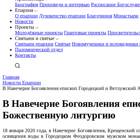
Биография
Проповеди и интервью
Расписание Богослуж
Епархия
О епархии
Духовенство епархии
Благочиния
Монастыри
Новости
Проекты
Молодёжные проекты
Грантовые проекты
Просветительс
Святыни и святые
Святыни епархии
Святые
Новомученики и исповедники 
Паломнический отдел
Контакты
Главная
Новости Епархии
В Навечерие Богоявления епископ Городецкий и Ветлужский
В Навечерие Богоявления епи
Божественную литургию
18 января 2020 года, в Навечерие Богоявления, Крещенский
освящения воды в Городецком Феодоровском мужском монаст