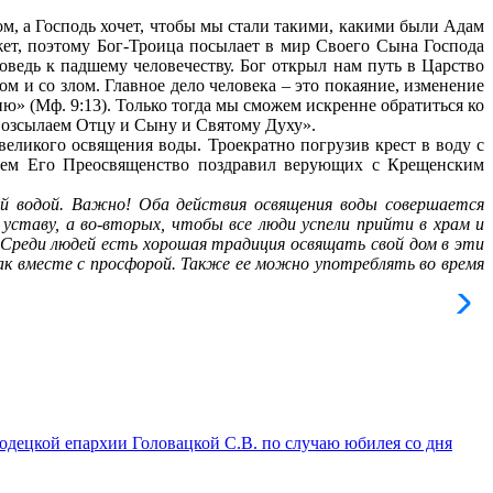
м, а Господь хочет, чтобы мы стали такими, какими были Адам
жет, поэтому Бог-Троица посылает в мир Своего Сына Господа
ведь к падшему человечеству. Бог открыл нам путь в Царство
м и со злом. Главное дело человека – это покаяние, изменение
» (Мф. 9:13). Только тогда мы сможем искренне обратиться ко
возсылаем Отцу и Сыну и Святому Духу».
еликого освящения воды. Троекратно погрузив крест в воду с
атем Его Преосвященство поздравил верующих с Крещенским
ой водой. Важно! Оба действия освящения воды совершается
уставу, а во-вторых, чтобы все люди успели прийти в храм и
. Среди людей есть хорошая традиция освящать свой дом в эти
щак вместе с просфорой. Также ее можно употреблять во время
К