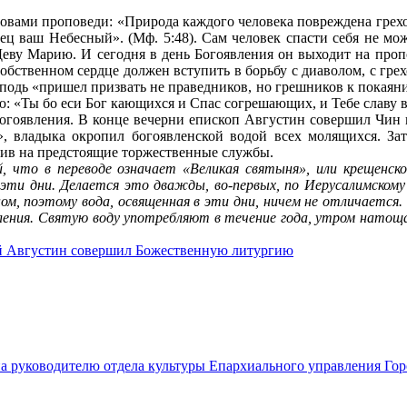
овами проповеди: «Природа каждого человека повреждена грехо
тец ваш Небесный». (Мф. 5:48). Сам человек спасти себя не мо
еву Марию. И сегодня в день Богоявления он выходит на пропо
обственном сердце должен вступить в борьбу с диаволом, с грехо
подь «пришел призвать не праведников, но грешников к покаянию
: «Ты бо еси Бог кающихся и Спас согрешающих, и Тебе славу 
гоявления. В конце вечерни епископ Августин совершил Чин в
, владыка окропил богоявленской водой всех молящихся. З
ив на предстоящие торжественные службы.
й, что в переводе означает «Великая святыня», или крещенск
 эти дни. Делается это дважды, во-первых, по Иерусалимскому 
ом, поэтому вода, освященная в эти дни, ничем не отличается
явления. Святую воду употребляют в течение года, утром нато