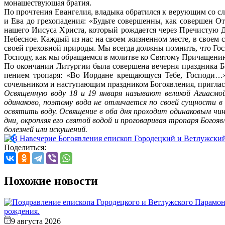
монашествующая братия.
По прочтения Евангелия, владыка обратился к верующим со сл
и Ева до грехопадения: «Будьте совершенны, как совершен О
нашего Иисуса Христа, который рождается через Пречистую Д
Небесное. Каждый из нас на своем жизненном месте, в своем с
своей греховной природы. Мы всегда должны помнить, что Гос
Господу, как мы обращаемся в молитве ко Святому Причащению
По окончании Литургии была совершена вечерня праздника Бо
пением тропаря: «Во Иордане крещающуся Тебе, Господи…»
сочельником и наступающим праздником Богоявления, приглас
Освященную воду 18 и 19 января называют великой Агиасмо
одинаково, поэтому вода не отличается по своей сущности в
освятить воду. Освящение в оба дня проходит одинаковым чин
дни, окропляя его святой водой и проговаривая тропаря Бого
болезней или искушений.
Поделиться:
Похожие новости
9 августа 2026