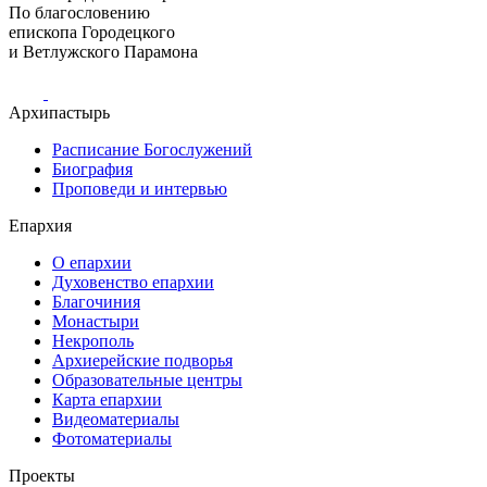
По благословению
епископа Городецкого
и Ветлужского Парамона
Архипастырь
Расписание Богослужений
Биография
Проповеди и интервью
Епархия
О епархии
Духовенство епархии
Благочиния
Монастыри
Некрополь
Архиерейские подворья
Образовательные центры
Карта епархии
Видеоматериалы
Фотоматериалы
Проекты