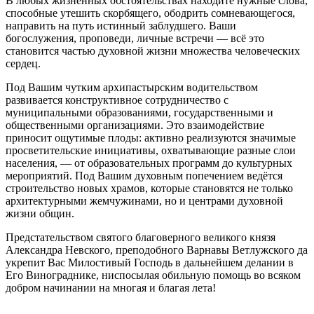
В любых жизненных обстоятельствах находите нужные слова,
способные утешить скорбящего, ободрить сомневающегося,
направить на путь истинный заблудшего. Ваши
богослужения, проповеди, личные встречи — всё это
становится частью духовной жизни множества человеческих
сердец.
Под Вашим чутким архипастырским водительством
развивается конструктивное сотрудничество с
муниципальными образованиями, государственными и
общественными организациями. Это взаимодействие
приносит ощутимые плоды: активно реализуются значимые
просветительские инициативы, охватывающие разные слои
населения, — от образовательных программ до культурных
мероприятий. Под Вашим духовным попечением ведётся
строительство новых храмов, которые становятся не только
архитектурными жемчужинами, но и центрами духовной
жизни общин.
Предстательством святого благоверного великого князя
Александра Невского, преподобного Варнавы Ветлужского да
укрепит Вас Милостивый Господь в дальнейшем делании в
Его Винограднике, ниспосылая обильную помощь во всяком
добром начинании на многая и благая лета!