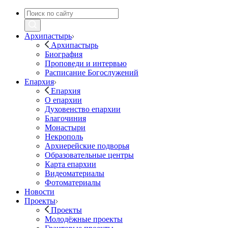
Архипастырь
Архипастырь
Биография
Проповеди и интервью
Расписание Богослужений
Епархия
Епархия
О епархии
Духовенство епархии
Благочиния
Монастыри
Некрополь
Архиерейские подворья
Образовательные центры
Карта епархии
Видеоматериалы
Фотоматериалы
Новости
Проекты
Проекты
Молодёжные проекты