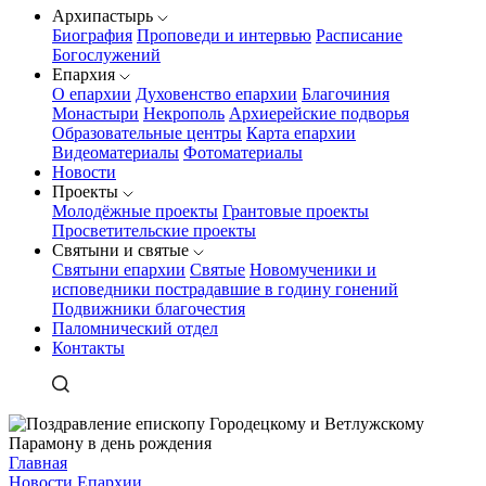
Архипастырь
Биография
Проповеди и интервью
Расписание
Богослужений
Епархия
О епархии
Духовенство епархии
Благочиния
Монастыри
Некрополь
Архиерейские подворья
Образовательные центры
Карта епархии
Видеоматериалы
Фотоматериалы
Новости
Проекты
Молодёжные проекты
Грантовые проекты
Просветительские проекты
Святыни и святые
Святыни епархии
Святые
Новомученики и
исповедники пострадавшие в годину гонений
Подвижники благочестия
Паломнический отдел
Контакты
Главная
Новости Епархии