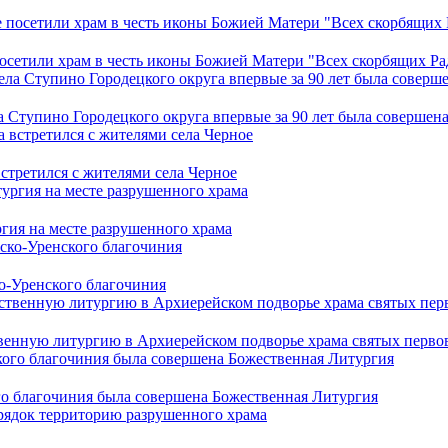
осетили храм в честь иконы Божией Матери "Всех скорбящих Ра
 Ступино Городецкого округа впервые за 90 лет была совершен
третился с жителями села Черное
гия на месте разрушенного храма
о-Уренского благочиния
нную литургию в Архиерейском подворье храма святых первове
го благочиния была совершена Божественная Литургия