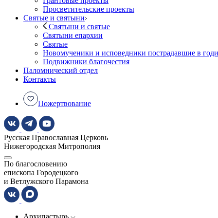
Грантовые проекты
Просветительские проекты
Святые и святыни
Святыни и святые
Святыни епархии
Святые
Новомученики и исповедники пострадавшие в год
Подвижники благочестия
Паломнический отдел
Контакты
Пожертвование
Русская Православная Церковь
Нижегородская Митрополия
По благословению
епископа Городецкого
и Ветлужского Парамона
Архипастырь