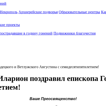
ений
Некрополь
Архиерейские подворья
Образовательные центры
Ка
кие проекты
пострадавшие в годину гонений
Подвижники благочестия
децкого и Ветлужского Августина с семидесятипятилетием!
ларион поздравил епископа Го
етием!
Ваше Преосвященство!