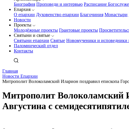
Биография
Проповеди и интервью
Расписание Богослуж
Епархия
О епархии
Духовенство епархии
Благочиния
Монастыри
Новости
Проекты
Молодёжные проекты
Грантовые проекты
Просветительс
Святыни и святые
Святыни епархии
Святые
Новомученики и исповедники 
Паломнический отдел
Контакты
Главная
Новости Епархии
Митрополит Волоколамский Иларион поздравил епископа Горо
Митрополит Волоколамский И
Августина с семидесятипятил