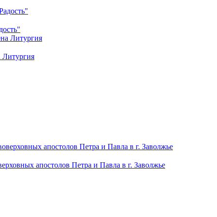
дость"
а Литургия
рховных апостолов Петра и Павла в г. Заволжье