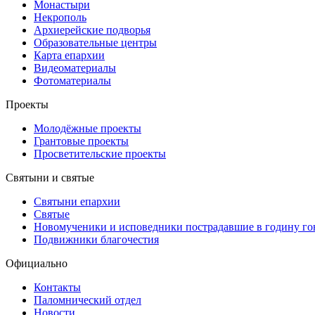
Монастыри
Некрополь
Архиерейские подворья
Образовательные центры
Карта епархии
Видеоматериалы
Фотоматериалы
Проекты
Молодёжные проекты
Грантовые проекты
Просветительские проекты
Святыни и святые
Святыни епархии
Святые
Новомученики и исповедники пострадавшие в годину г
Подвижники благочестия
Официально
Контакты
Паломнический отдел
Новости