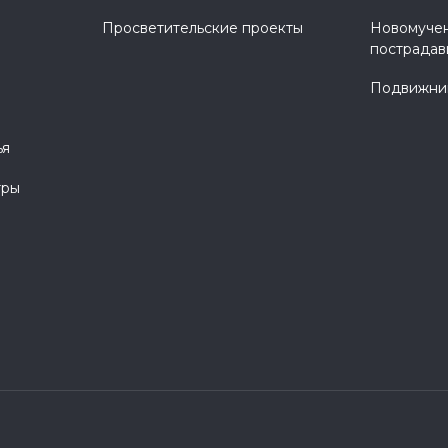
Просветительские проекты
Новомучен
пострадав
Подвижник
ья
тры