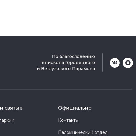
По благословению
епископа Городецкого
и Ветлужского Парамона
и святые
Официально
пархии
Контакты
Паломнический отдел