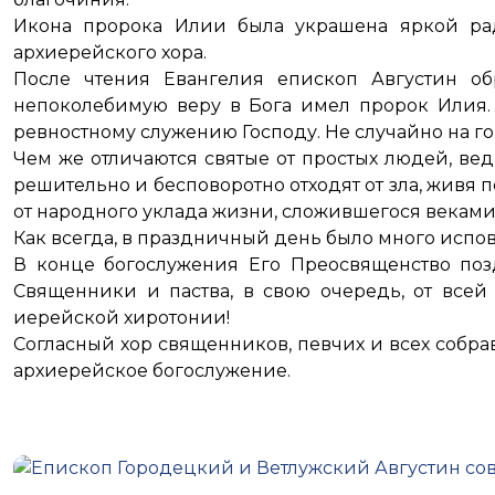
Икона пророка Илии была украшена яркой рад
архиерейского хора.
После чтения Евангелия епископ Августин о
непоколебимую веру в Бога имел пророк Илия.
ревностному служению Господу. Не случайно на г
Чем же отличаются святые от простых людей, вед
решительно и бесповоротно отходят от зла, живя 
от народного уклада жизни, сложившегося веками.
Как всегда, в праздничный день было много испо
В конце богослужения Его Преосвященство поз
Священники и паства, в свою очередь, от всей
иерейской хиротонии!
Согласный хор священников, певчих и всех собрав
архиерейское богослужение.