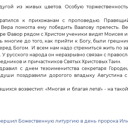
угой из живых цветов. Особую торжественность
братился к прихожанам с проповедью. Правящи
 Вера помогла ему победить Ваалову прелесть. В
оре Фавор рядом с Христом ученики видят Моисея и
ь многие до того, как прийти к Богу, были грешник
перед Богом. И всем нам надо стремиться жить по з
 У русского народа он неразрывно связан с правосл
ведников и причастников Святых Христовых Таин.
дравил с днем тезоименитства секретаря Город
 души поздравили дорогого владыку Августина с
шихся возвестил: «Многая и благая лета!» - на так