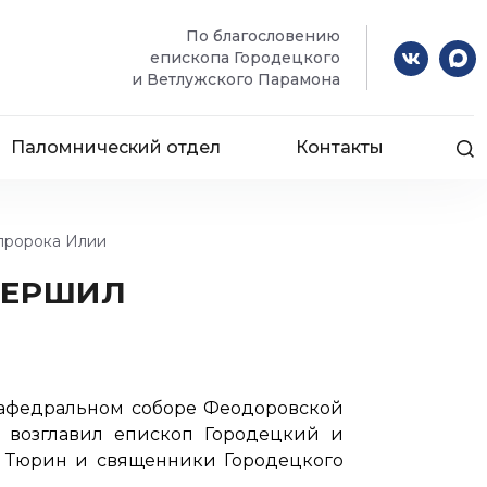
По благословению
епископа Городецкого
и Ветлужского Парамона
Паломнический отдел
Контакты
пророка Илии
ВЕРШИЛ
 кафедральном соборе Феодоровской
 возглавил епископ Городецкий и
я Тюрин и священники Городецкого