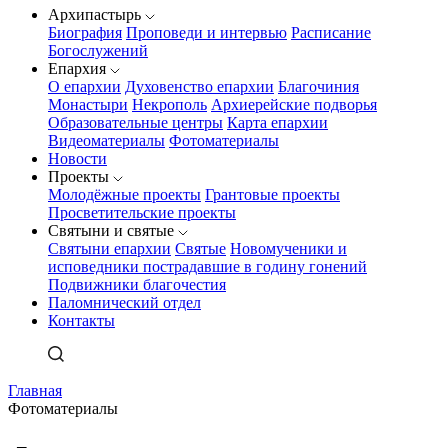
Архипастырь
Биография
Проповеди и интервью
Расписание
Богослужений
Епархия
О епархии
Духовенство епархии
Благочиния
Монастыри
Некрополь
Архиерейские подворья
Образовательные центры
Карта епархии
Видеоматериалы
Фотоматериалы
Новости
Проекты
Молодёжные проекты
Грантовые проекты
Просветительские проекты
Святыни и святые
Святыни епархии
Святые
Новомученики и
исповедники пострадавшие в годину гонений
Подвижники благочестия
Паломнический отдел
Контакты
Главная
Фотоматериалы