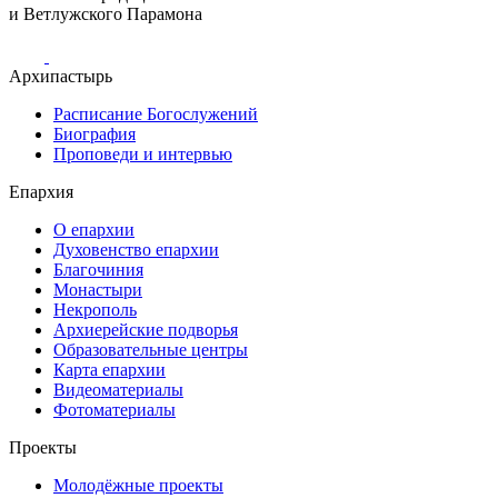
и Ветлужского Парамона
Архипастырь
Расписание Богослужений
Биография
Проповеди и интервью
Епархия
О епархии
Духовенство епархии
Благочиния
Монастыри
Некрополь
Архиерейские подворья
Образовательные центры
Карта епархии
Видеоматериалы
Фотоматериалы
Проекты
Молодёжные проекты