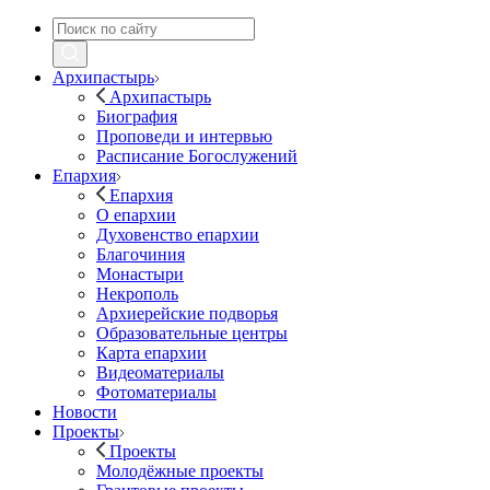
Архипастырь
Архипастырь
Биография
Проповеди и интервью
Расписание Богослужений
Епархия
Епархия
О епархии
Духовенство епархии
Благочиния
Монастыри
Некрополь
Архиерейские подворья
Образовательные центры
Карта епархии
Видеоматериалы
Фотоматериалы
Новости
Проекты
Проекты
Молодёжные проекты