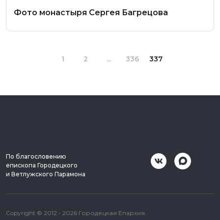
Фото монастыря Сергея Багрецова
1
2
...
336
337
По благословению
епископа Городецкого
и Ветлужского Парамона
Copyright © 2012 - 2026 Городецкая Епархия.